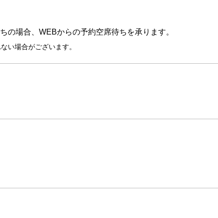
5/20に変更操作した場合、5/20出
ちの場合、WEBからの予約空席待ちを承ります。
れない場合がございます。
。