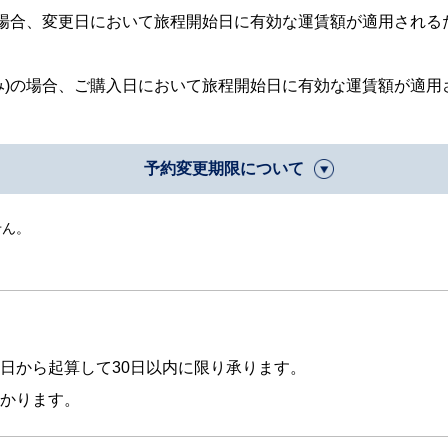
の場合、変更日において旅程開始日に有効な運賃額が適用されるた
み)の場合、ご購入日において旅程開始日に有効な運賃額が適用
予約変更期限について
せん。
予約変更期限
例
全区間未搭乗(出発前)：
搭乗日の前日まで
5/20に変更操作した場合、5/20出
5/21以降の便をご選択ください。
日から起算して30日以内に限り承ります。
かります。
往復旅程往路搭乗済み(復路出発前)：
搭乗日当日