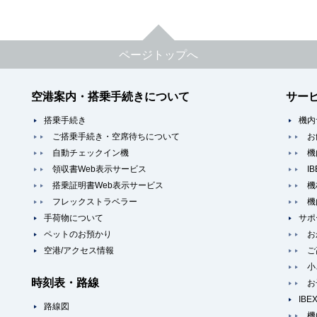
ページトップへ
空港案内・搭乗手続きについて
サー
搭乗手続き
機内
ご搭乗手続き・空席待ちについて
お
自動チェックイン機
機
領収書Web表示サービス
I
搭乗証明書Web表示サービス
機
フレックストラベラー
機
手荷物について
サポ
ペットのお預かり
お
空港/アクセス情報
ご
小
時刻表・路線
お
IB
路線図
機