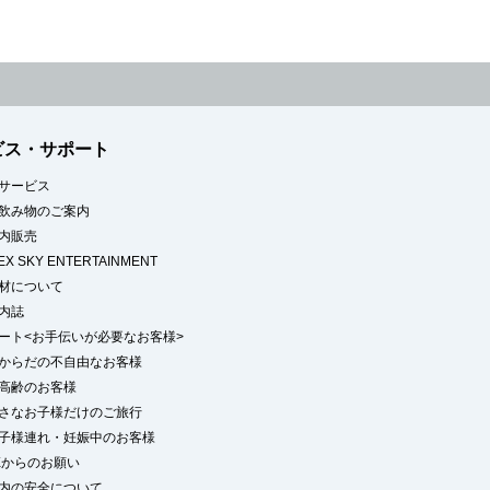
ビス・サポート
サービス
飲み物のご案内
内販売
BEX SKY ENTERTAINMENT
材について
内誌
ート<お手伝いが必要なお客様>
からだの不自由なお客様
高齢のお客様
さなお子様だけのご旅行
子様連れ・妊娠中のお客様
EXからのお願い
内の安全について