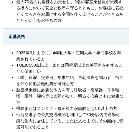
最大70名のお客様をお乗せし、2名の客室乗務員が乗務す
る機内において安全と秩序を守るとともに、お客様に安心
とくつろぎをお届けする空間を作り上げることができるあ
たたかい心をお持ちの方
応募資格
2025年3月までに、4年制大学・短期大学・専門学校を卒
業されている方
TOEIC550点以上、または同程度以上の英語力を有するこ
とが望ましい
土曜、日曜、祝祭日、年末年始、早朝深夜を問わず、宿泊
を伴う変形労働勤務が可能な方
航空機乗務に必要な体力を有し呼吸器・循環器・耳鼻咽
喉・眼球・腰椎等に支障がなく、明るく心身ともに健康な
方
裸眼またはコンタクト矯正視力が両眼とも1.0以上の方
仙台空港まで公共交通機関を利用して60分以内で通勤可
能な圏内に居住している、または入社までにその圏内に転
居可能であること